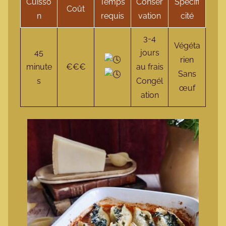
Cuisso
Temps
Conser
Spécifi
Coût
n
requis
vation
cité
3-4
Végéta
45
jours
rien
minute
€€€
au frais
Sans
s
Congél
œuf
ation