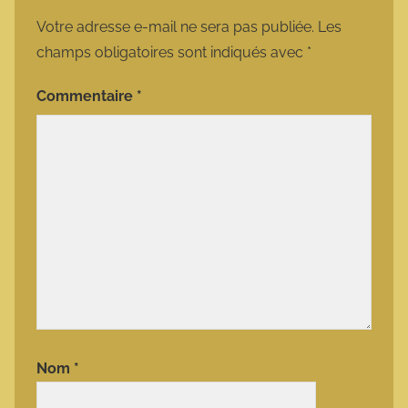
Votre adresse e-mail ne sera pas publiée.
Les
champs obligatoires sont indiqués avec
*
Commentaire
*
Nom
*