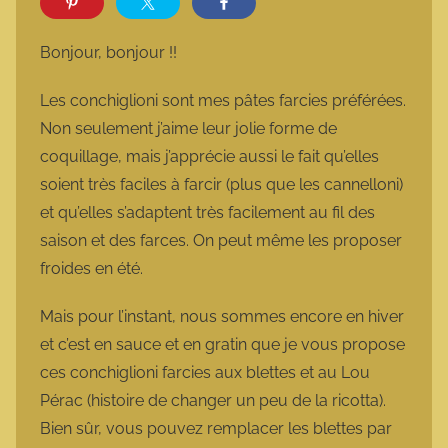
r
m
Bonjour, bonjour !!
a
r
Les conchiglioni sont mes pâtes farcies préférées.
m
Non seulement j’aime leur jolie forme de
o
coquillage, mais j’apprécie aussi le fait qu’elles
t
soient très faciles à farcir (plus que les cannelloni)
t
et qu’elles s’adaptent très facilement au fil des
e
saison et des farces. On peut même les proposer
froides en été.
Mais pour l’instant, nous sommes encore en hiver
et c’est en sauce et en gratin que je vous propose
ces conchiglioni farcies aux blettes et au Lou
Pérac (histoire de changer un peu de la ricotta).
Bien sûr, vous pouvez remplacer les blettes par