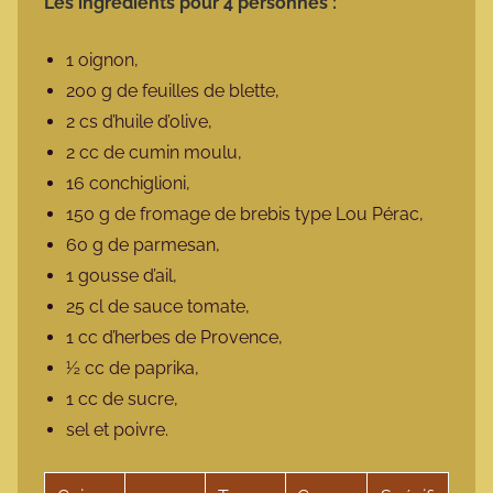
Les ingrédients pour 4 personnes :
1 oignon,
200 g de feuilles de blette,
2 cs d’huile d’olive,
2 cc de cumin moulu,
16 conchiglioni,
150 g de fromage de brebis type Lou Pérac,
60 g de parmesan,
1 gousse d’ail,
25 cl de sauce tomate,
1 cc d’herbes de Provence,
½ cc de paprika,
1 cc de sucre,
sel et poivre.