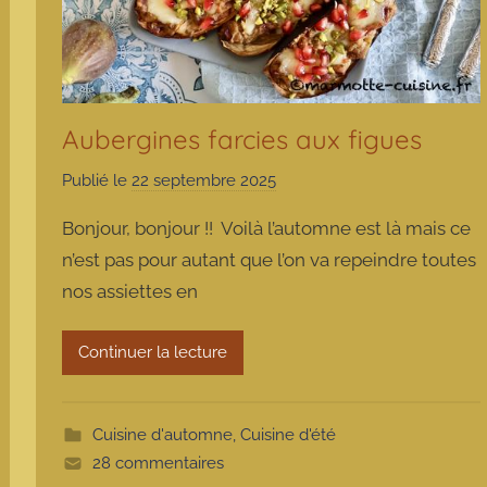
Aubergines farcies aux figues
Publié le
22 septembre 2025
p
a
Bonjour, bonjour !! Voilà l’automne est là mais ce
r
n’est pas pour autant que l’on va repeindre toutes
m
nos assiettes en
a
r
m
Continuer la lecture
o
t
t
Cuisine d'automne
,
Cuisine d'été
e
28 commentaires