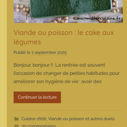
Viande ou poisson : le cake aux
légumes
Publié le
1 septembre 2025
p
a
Bonjour, bonjour !! La rentrée est souvent
r
l’occasion de changer de petites habitudes pour
m
améliorer son hygiène de vie : avoir des
a
r
m
Continuer la lecture
o
t
t
Cuisine d'été
,
Viande ou poisson et autres duels
e
30 commentaires