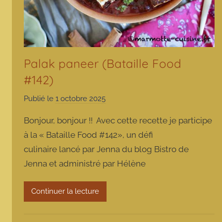
Palak paneer (Bataille Food
#142)
Publié le
1 octobre 2025
p
a
Bonjour, bonjour !! Avec cette recette je participe
r
à la « Bataille Food #142», un défi
m
culinaire lancé par Jenna du blog Bistro de
a
Jenna et administré par Hélène
r
m
o
Continuer la lecture
t
t