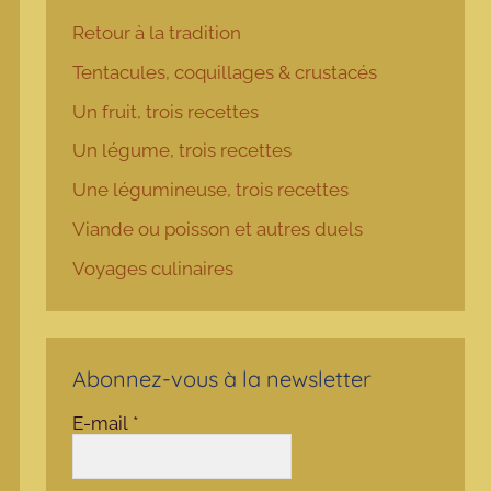
Retour à la tradition
Tentacules, coquillages & crustacés
Un fruit, trois recettes
Un légume, trois recettes
Une légumineuse, trois recettes
Viande ou poisson et autres duels
Voyages culinaires
Abonnez-vous à la newsletter
E-mail
*