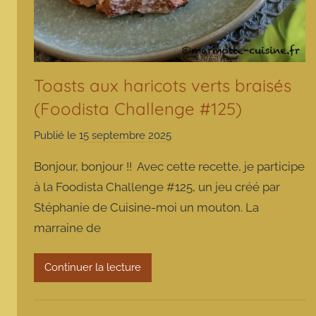
Toasts aux haricots verts braisés
(Foodista Challenge #125)
Publié le
15 septembre 2025
p
a
Bonjour, bonjour !! Avec cette recette, je participe
r
à la Foodista Challenge #125, un jeu créé par
m
Stéphanie de Cuisine-moi un mouton. La
a
marraine de
r
m
o
Continuer la lecture
t
t