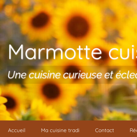
Aller au contenu
Marmotte cuis
Une cuisine curieuse et écle
Accueil
Ma cuisine tradi
Contact
Ré