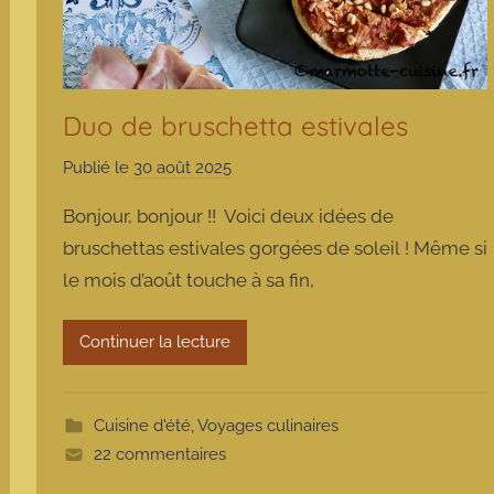
Duo de bruschetta estivales
Publié le
30 août 2025
p
a
Bonjour, bonjour !! Voici deux idées de
r
bruschettas estivales gorgées de soleil ! Même si
m
le mois d’août touche à sa fin,
a
r
m
Continuer la lecture
o
t
t
Cuisine d'été
,
Voyages culinaires
e
22 commentaires