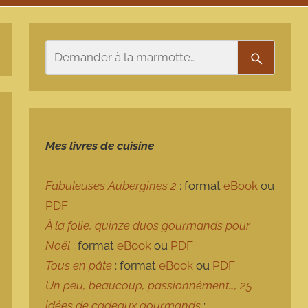
Rechercher
Recherch
Mes livres de cuisine
Fabuleuses Aubergines 2
: format
eBook
ou
PDF
À la folie, quinze duos gourmands pour
Noël
: format
eBook
ou
PDF
Tous en pâte
: format
eBook
ou
PDF
Un peu, beaucoup, passionnément…, 25
idées de cadeaux gourmands
: