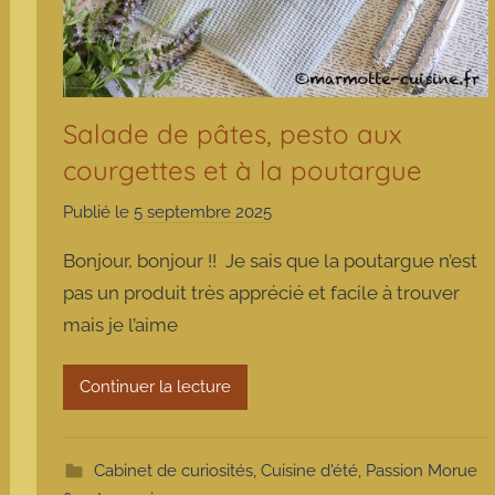
Salade de pâtes, pesto aux
courgettes et à la poutargue
Publié le
5 septembre 2025
p
a
Bonjour, bonjour !! Je sais que la poutargue n’est
r
pas un produit très apprécié et facile à trouver
m
mais je l’aime
a
r
m
Continuer la lecture
o
t
t
Cabinet de curiosités
,
Cuisine d'été
,
Passion Morue