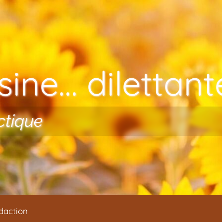
ine… dilettante
ctique
daction