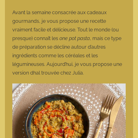
a
r
Avant la semaine consacrée aux cadeaux
m
gourmands, je vous propose une recette
o
vraiment facile et délicieuse. Tout le monde (ou
t
presque) connaît les
one pot pasta
, mais ce type
t
de préparation se décline autour d’autres
e
ingrédients comme les céréales et les
légumineuses. Aujourd’hui, je vous propose une
version dhal trouvée chez Julia.