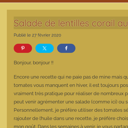
Salade de lentilles corail 
Publié le
27 février 2020
p
a
r
m
Bonjour, bonjour !!
a
r
Encore une recette qui ne paie pas de mine mais qui
m
tomates vous manquent en hiver, il est toujours poss
o
vraiment très pratique pour réaliser de nombreux pl
t
peut venir agrémenter une salade (comme ici) ou se
t
e
Personnellement, je préfère utiliser des tomates séc
rajouter de l’huile dans une recette, je préfère choisi
mon goût. Dans les semaines à venir, je vous partag