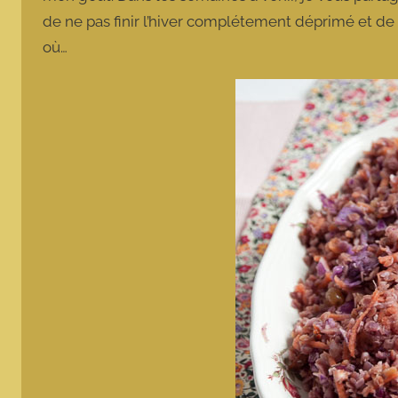
de ne pas finir l’hiver complétement déprimé et de 
où…