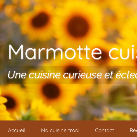
Aller au contenu
Marmotte cuis
Une cuisine curieuse et écle
Accueil
Ma cuisine tradi
Contact
Ré