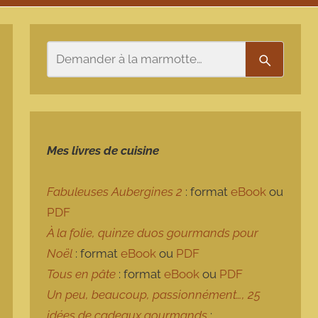
Rechercher
Recherch
Mes livres de cuisine
Fabuleuses Aubergines 2
: format
eBook
ou
PDF
À la folie, quinze duos gourmands pour
Noël
: format
eBook
ou
PDF
Tous en pâte
: format
eBook
ou
PDF
Un peu, beaucoup, passionnément…, 25
idées de cadeaux gourmands
: