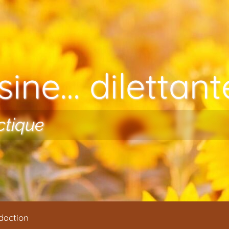
ine… dilettante
ctique
daction