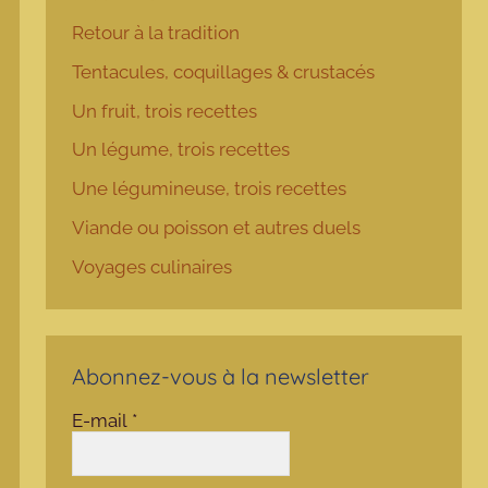
Retour à la tradition
Tentacules, coquillages & crustacés
Un fruit, trois recettes
Un légume, trois recettes
Une légumineuse, trois recettes
Viande ou poisson et autres duels
Voyages culinaires
Abonnez-vous à la newsletter
E-mail
*