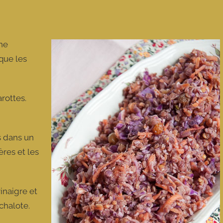
une
 que les
rottes.
es dans un
res et les
vinaigre et
échalote.