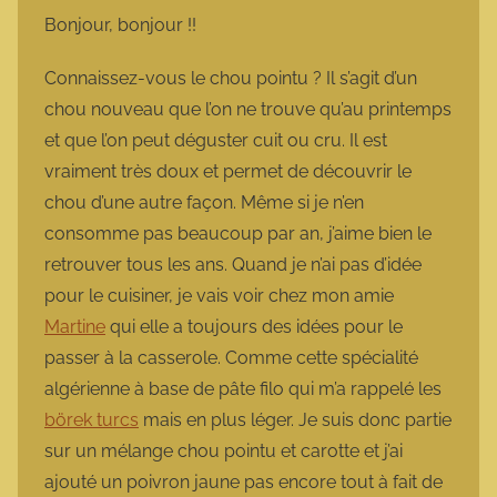
m
Bonjour, bonjour !!
a
r
Connaissez-vous le chou pointu ? Il s’agit d’un
m
chou nouveau que l’on ne trouve qu’au printemps
o
et que l’on peut déguster cuit ou cru. Il est
t
vraiment très doux et permet de découvrir le
t
chou d’une autre façon. Même si je n’en
e
consomme pas beaucoup par an, j’aime bien le
retrouver tous les ans. Quand je n’ai pas d’idée
pour le cuisiner, je vais voir chez mon amie
Martine
qui elle a toujours des idées pour le
passer à la casserole. Comme cette spécialité
algérienne à base de pâte filo qui m’a rappelé les
börek turcs
mais en plus léger. Je suis donc partie
sur un mélange chou pointu et carotte et j’ai
ajouté un poivron jaune pas encore tout à fait de