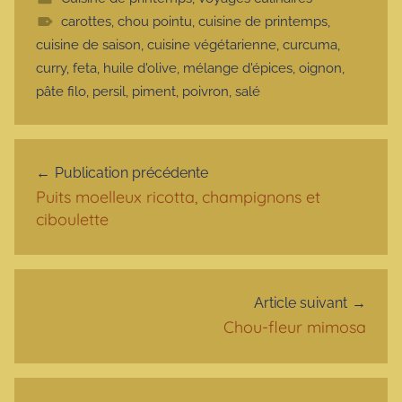
carottes
,
chou pointu
,
cuisine de printemps
,
cuisine de saison
,
cuisine végétarienne
,
curcuma
,
curry
,
feta
,
huile d'olive
,
mélange d'épices
,
oignon
,
pâte filo
,
persil
,
piment
,
poivron
,
salé
Navigation de l’article
Publication précédente
Puits moelleux ricotta, champignons et
ciboulette
Article suivant
Chou-fleur mimosa