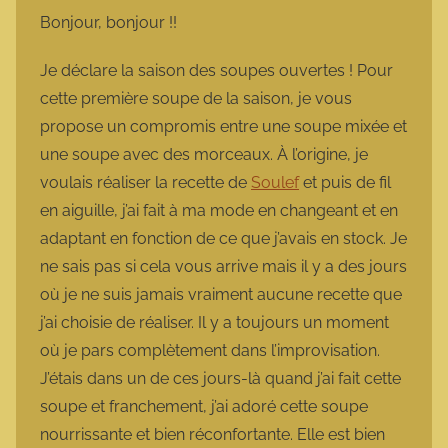
m
Bonjour, bonjour !!
a
r
Je déclare la saison des soupes ouvertes ! Pour
m
cette première soupe de la saison, je vous
o
propose un compromis entre une soupe mixée et
t
une soupe avec des morceaux. À l’origine, je
t
voulais réaliser la recette de
Soulef
et puis de fil
e
en aiguille, j’ai fait à ma mode en changeant et en
adaptant en fonction de ce que j’avais en stock. Je
ne sais pas si cela vous arrive mais il y a des jours
où je ne suis jamais vraiment aucune recette que
j’ai choisie de réaliser. Il y a toujours un moment
où je pars complètement dans l’improvisation.
J’étais dans un de ces jours-là quand j’ai fait cette
soupe et franchement, j’ai adoré cette soupe
nourrissante et bien réconfortante. Elle est bien