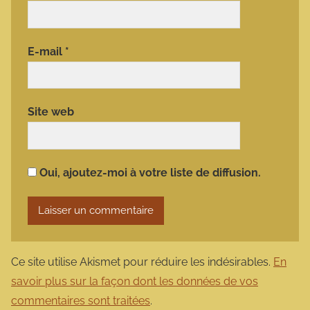
E-mail
*
Site web
Oui, ajoutez-moi à votre liste de diffusion.
Ce site utilise Akismet pour réduire les indésirables.
En
savoir plus sur la façon dont les données de vos
commentaires sont traitées
.