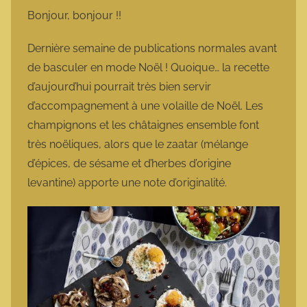
m
Bonjour, bonjour !!
a
r
Dernière semaine de publications normales avant
m
de basculer en mode Noël ! Quoique… la recette
o
d’aujourd’hui pourrait très bien servir
t
d’accompagnement à une volaille de Noël. Les
t
champignons et les châtaignes ensemble font
e
très noëliques, alors que le zaatar (mélange
d’épices, de sésame et d’herbes d’origine
levantine) apporte une note d’originalité.