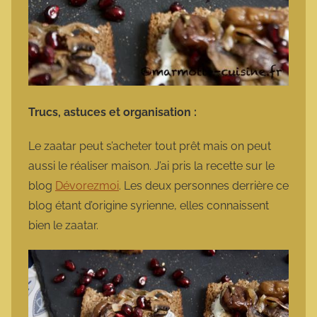
Trucs, astuces et organisation :
Le zaatar peut s’acheter tout prêt mais on peut
aussi le réaliser maison. J’ai pris la recette sur le
blog
Dévorezmoi
. Les deux personnes derrière ce
blog étant d’origine syrienne, elles connaissent
bien le zaatar.