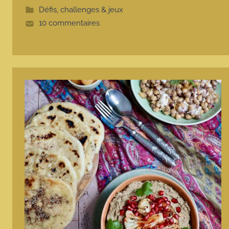
t
Défis, challenges & jeux
e
10 commentaires