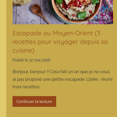
Escapade au Moyen-Orient (3
recettes pour voyager depuis sa
cuisine)
Publié le
12 mai 2026
p
a
Bonjour, bonjour !! Cela fait un an que je ne vous
r
ai pas proposé une petite escapade. L’idée : réunir
m
trois recettes
a
r
m
Continuer la lecture
o
t