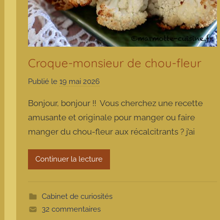
Croque-monsieur de chou-fleur
Publié le
19 mai 2026
p
a
Bonjour, bonjour !! Vous cherchez une recette
r
amusante et originale pour manger ou faire
m
manger du chou-fleur aux récalcitrants ? j’ai
a
r
m
Continuer la lecture
o
t
t
Cabinet de curiosités
e
32 commentaires