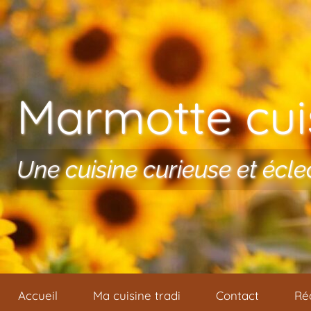
Aller au contenu
Marmotte cuis
Une cuisine curieuse et écle
Accueil
Ma cuisine tradi
Contact
Ré