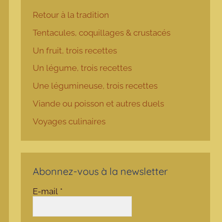
Retour à la tradition
Tentacules, coquillages & crustacés
Un fruit, trois recettes
Un légume, trois recettes
Une légumineuse, trois recettes
Viande ou poisson et autres duels
Voyages culinaires
Abonnez-vous à la newsletter
E-mail
*