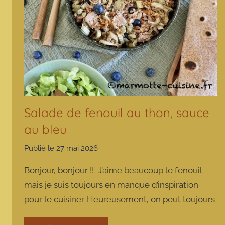
Salade de fenouil au thon, sauce
au bleu
Publié le
27 mai 2026
p
a
Bonjour, bonjour !! J’aime beaucoup le fenouil
r
mais je suis toujours en manque d’inspiration
m
pour le cuisiner. Heureusement, on peut toujours
a
r