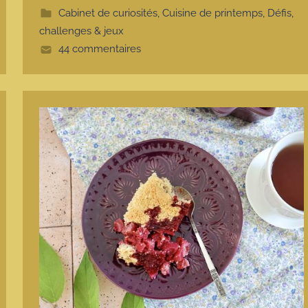
t
Cabinet de curiosités
,
Cuisine de printemps
,
Défis,
e
challenges & jeux
44 commentaires