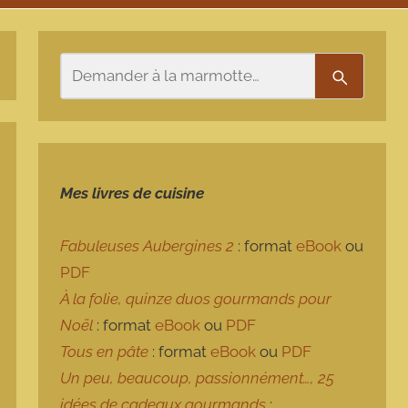
Rechercher
Recherch
Mes livres de cuisine
Fabuleuses Aubergines 2
: format
eBook
ou
PDF
À la folie, quinze duos gourmands pour
Noël
: format
eBook
ou
PDF
Tous en pâte
: format
eBook
ou
PDF
Un peu, beaucoup, passionnément…, 25
idées de cadeaux gourmands
: