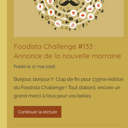
Foodista Challenge #133 :
Annonce de la nouvelle marraine
Publié le
17 mai 2026
p
a
Bonjour, bonjour !! Clap de fin pour 133me édition
r
du Foodista Challenge ! Tout d’abord, encore un
m
grand merci à tous pour vos belles
a
r
m
Continuer la lecture
o
t