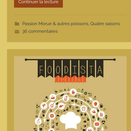
m
Continuer la lecture
o
t
t
Passion Morue & autres poissons
,
Quatre saisons
e
36 commentaires