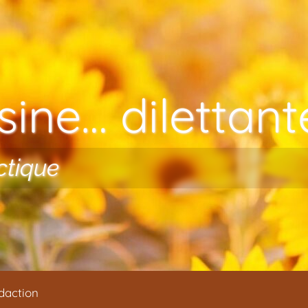
ine… dilettante
ctique
daction