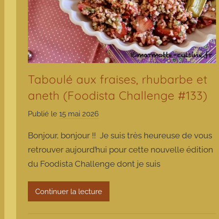
Taboulé aux fraises, rhubarbe et
aneth (Foodista Challenge #133)
Publié le
15 mai 2026
p
a
Bonjour, bonjour !! Je suis très heureuse de vous
r
retrouver aujourd’hui pour cette nouvelle édition
m
du Foodista Challenge dont je suis
a
r
m
Continuer la lecture
o
t