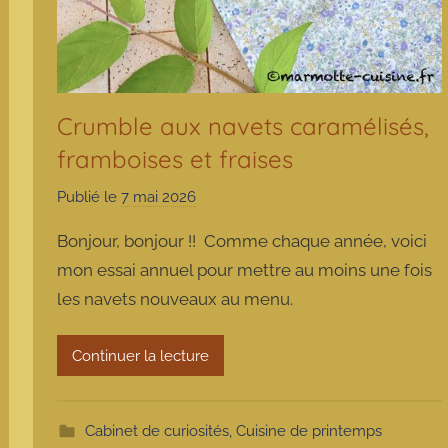
Crumble aux navets caramélisés,
framboises et fraises
Publié le
7 mai 2026
p
a
Bonjour, bonjour !! Comme chaque année, voici
r
mon essai annuel pour mettre au moins une fois
m
les navets nouveaux au menu.
a
r
m
Continuer la lecture
o
t
t
Cabinet de curiosités
,
Cuisine de printemps