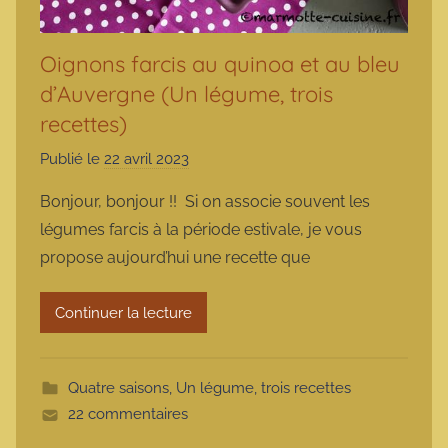
Oignons farcis au quinoa et au bleu
d’Auvergne (Un légume, trois
recettes)
Publié le
22 avril 2023
p
a
Bonjour, bonjour !! Si on associe souvent les
r
légumes farcis à la période estivale, je vous
m
propose aujourd’hui une recette que
a
r
Continuer la lecture
m
o
t
Quatre saisons
,
Un légume, trois recettes
t
22 commentaires
e