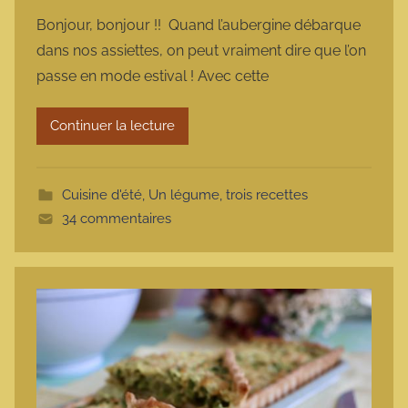
a
Bonjour, bonjour !! Quand l’aubergine débarque
r
dans nos assiettes, on peut vraiment dire que l’on
m
passe en mode estival ! Avec cette
a
r
Continuer la lecture
m
o
t
Cuisine d'été
,
Un légume, trois recettes
t
34 commentaires
e