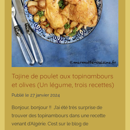
Tajine de poulet aux topinambours
et olives (Un légume, trois recettes)
Publié le
27 janvier 2024
p
a
Bonjour, bonjour !! J’ai été très surprise de
r
trouver des topinambours dans une recette
m
venant d’Algérie. C’est sur le blog de
a