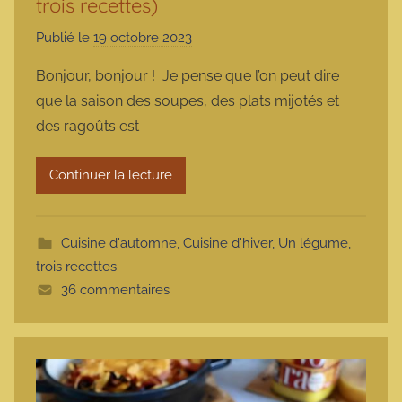
trois recettes)
Publié le
19 octobre 2023
p
a
Bonjour, bonjour ! Je pense que l’on peut dire
r
que la saison des soupes, des plats mijotés et
m
des ragoûts est
a
r
Continuer la lecture
m
o
t
Cuisine d'automne
,
Cuisine d'hiver
,
Un légume,
t
trois recettes
e
36 commentaires