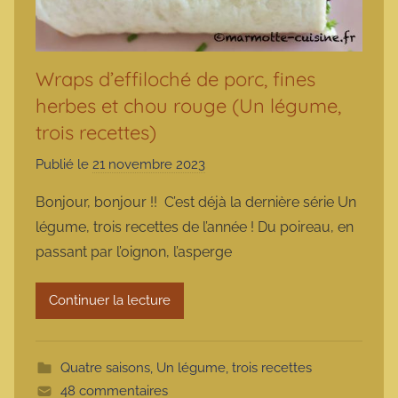
Wraps d’effiloché de porc, fines
herbes et chou rouge (Un légume,
trois recettes)
Publié le
21 novembre 2023
p
a
Bonjour, bonjour !! C’est déjà la dernière série Un
r
légume, trois recettes de l’année ! Du poireau, en
m
passant par l’oignon, l’asperge
a
r
Continuer la lecture
m
o
t
Quatre saisons
,
Un légume, trois recettes
t
48 commentaires
e