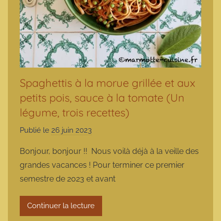
Spaghettis à la morue grillée et aux
petits pois, sauce à la tomate (Un
légume, trois recettes)
Publié le
26 juin 2023
p
a
Bonjour, bonjour !! Nous voilà déjà à la veille des
r
grandes vacances ! Pour terminer ce premier
m
semestre de 2023 et avant
a
r
Continuer la lecture
m
o