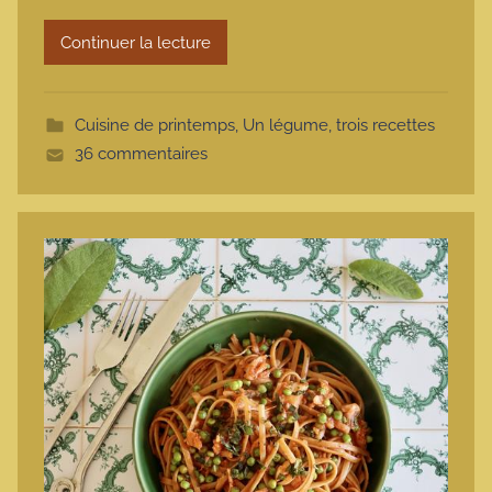
r
Continuer la lecture
m
o
t
Cuisine de printemps
,
Un légume, trois recettes
t
36 commentaires
e