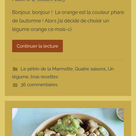
a
Bonjour, bonjour ! Le orange est la couleur phare
r
de l’automne ! Alors j’ai décidé de choisir un
m
légume orange ce mois-ci
a
r
Continuer la lecture
m
o
t
Le pétrin de la Marmotte
,
Quatre saisons
,
Un
t
légume, trois recettes
e
36 commentaires