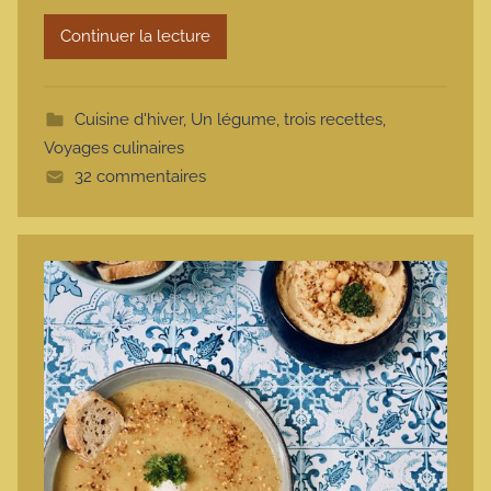
r
Continuer la lecture
m
o
t
Cuisine d'hiver
,
Un légume, trois recettes
,
t
Voyages culinaires
e
32 commentaires