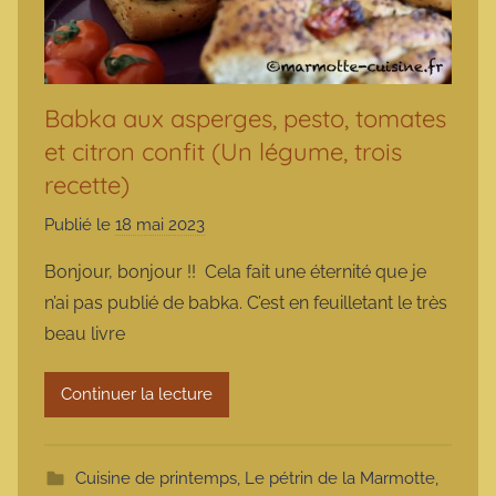
Babka aux asperges, pesto, tomates
et citron confit (Un légume, trois
recette)
Publié le
18 mai 2023
p
a
Bonjour, bonjour !! Cela fait une éternité que je
r
n’ai pas publié de babka. C’est en feuilletant le très
m
beau livre
a
r
Continuer la lecture
m
o
t
Cuisine de printemps
,
Le pétrin de la Marmotte
,
t