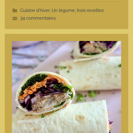
t
Cuisine d'hiver
,
Un légume, trois recettes
t
34 commentaires
e