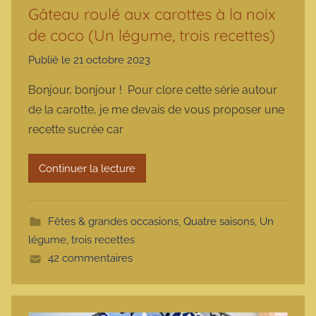
Gâteau roulé aux carottes à la noix
de coco (Un légume, trois recettes)
Publié le
21 octobre 2023
p
a
Bonjour, bonjour ! Pour clore cette série autour
r
de la carotte, je me devais de vous proposer une
m
recette sucrée car
a
r
Continuer la lecture
m
o
t
Fêtes & grandes occasions
,
Quatre saisons
,
Un
t
légume, trois recettes
e
42 commentaires