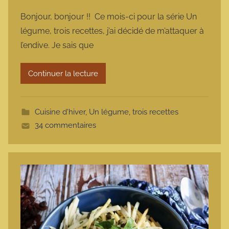
a
Bonjour, bonjour !! Ce mois-ci pour la série Un
r
légume, trois recettes, j’ai décidé de m’attaquer à
m
l’endive. Je sais que
a
r
Continuer la lecture
m
o
t
Cuisine d'hiver
,
Un légume, trois recettes
t
34 commentaires
e