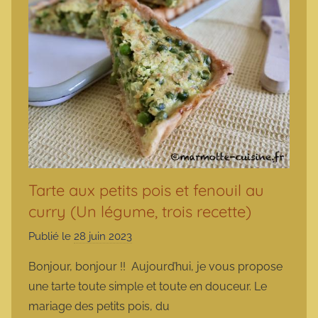
Tarte aux petits pois et fenouil au
curry (Un légume, trois recette)
Publié le
28 juin 2023
p
a
Bonjour, bonjour !! Aujourd’hui, je vous propose
r
une tarte toute simple et toute en douceur. Le
m
mariage des petits pois, du
a