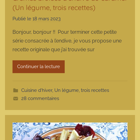
(Un légume, trois recettes)
Publié le
18 mars 2023
p
a
Bonjour, bonjour !! Pour terminer cette petite
r
série consacrée à l’endive, je vous propose une
m
recette originale que j’ai trouvée sur
a
r
Continuer la lecture
m
o
t
Cuisine d'hiver
,
Un légume, trois recettes
t
28 commentaires
e