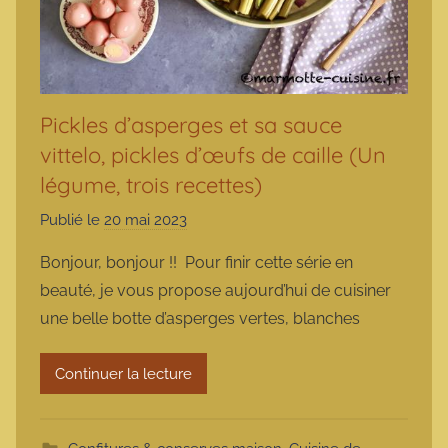
Pickles d’asperges et sa sauce
vittelo, pickles d’œufs de caille (Un
légume, trois recettes)
Publié le
20 mai 2023
p
a
Bonjour, bonjour !! Pour finir cette série en
r
beauté, je vous propose aujourd’hui de cuisiner
m
une belle botte d’asperges vertes, blanches
a
r
Continuer la lecture
m
o
t