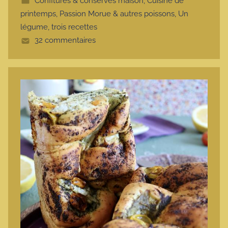
Confitures & conserves maison
,
Cuisine de
t
printemps
,
Passion Morue & autres poissons
,
Un
e
légume, trois recettes
32 commentaires