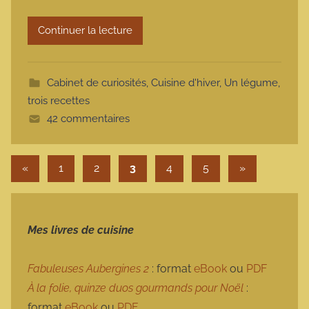
r
Continuer la lecture
m
o
t
Cabinet de curiosités
,
Cuisine d'hiver
,
Un légume,
t
trois recettes
e
42 commentaires
Pagination des publications
Publications précédentes
Articles suiva
«
1
2
3
4
5
»
Mes livres de cuisine
Fabuleuses Aubergines 2
: format
eBook
ou
PDF
À la folie, quinze duos gourmands pour Noël
:
format
eBook
ou
PDF