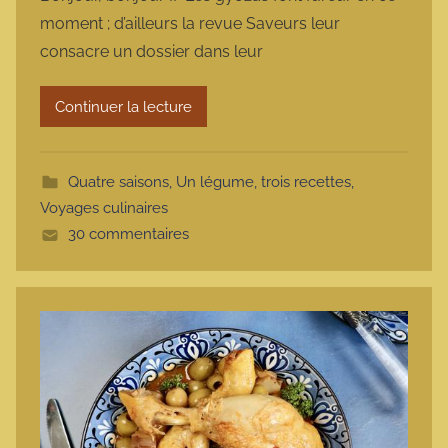
r
moment ; d’ailleurs la revue Saveurs leur
m
consacre un dossier dans leur
a
r
Continuer la lecture
m
o
t
Quatre saisons
,
Un légume, trois recettes
,
t
Voyages culinaires
e
30 commentaires