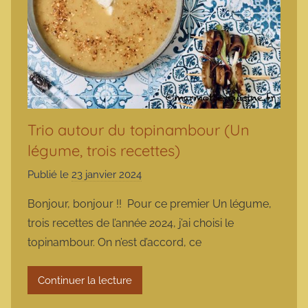
Trio autour du topinambour (Un
légume, trois recettes)
Publié le
23 janvier 2024
p
a
Bonjour, bonjour !! Pour ce premier Un légume,
r
trois recettes de l’année 2024, j’ai choisi le
m
topinambour. On n’est d’accord, ce
a
r
Continuer la lecture
m
o