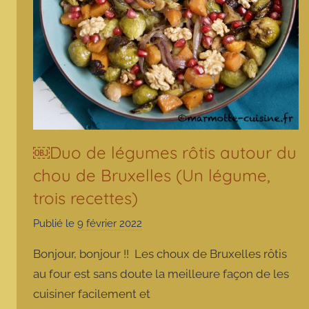
￼Duo de légumes rôtis autour du
chou de Bruxelles (Un légume,
trois recettes)
Publié le
9 février 2022
p
a
Bonjour, bonjour !! Les choux de Bruxelles rôtis
r
au four est sans doute la meilleure façon de les
m
cuisiner facilement et
a