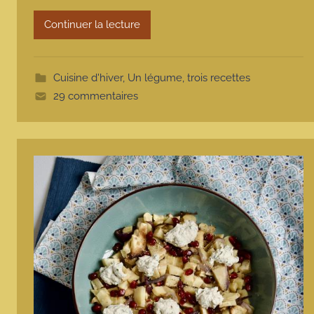
r
m
Continuer la lecture
o
t
t
Cuisine d'hiver
,
Un légume, trois recettes
e
29 commentaires