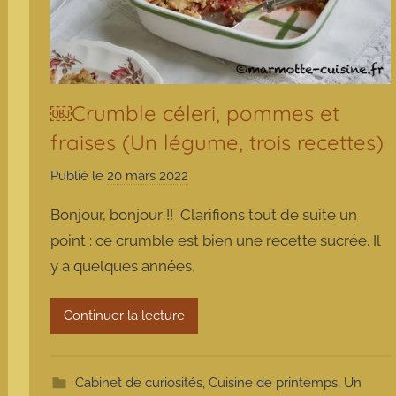
￼Crumble céleri, pommes et
fraises (Un légume, trois recettes)
Publié le
20 mars 2022
p
a
Bonjour, bonjour !! Clarifions tout de suite un
r
point : ce crumble est bien une recette sucrée. Il
m
y a quelques années,
a
r
m
Continuer la lecture
o
t
t
Cabinet de curiosités
,
Cuisine de printemps
,
Un