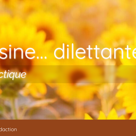
ine… dilettante
ctique
daction