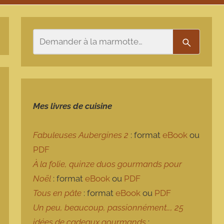
Rechercher
Recherch
Mes livres de cuisine
Fabuleuses Aubergines 2
: format
eBook
ou
PDF
À la folie, quinze duos gourmands pour
Noël
: format
eBook
ou
PDF
Tous en pâte
: format
eBook
ou
PDF
Un peu, beaucoup, passionnément…, 25
idées de cadeaux gourmands
: