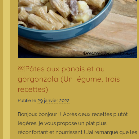
￼Pâtes aux panais et au
gorgonzola (Un légume, trois
recettes)
Publié le
29 janvier 2022
p
a
Bonjour, bonjour !! Après deux recettes plutôt
r
légères, je vous propose un plat plus
m
réconfortant et nourrissant ! J’ai remarqué que les
a