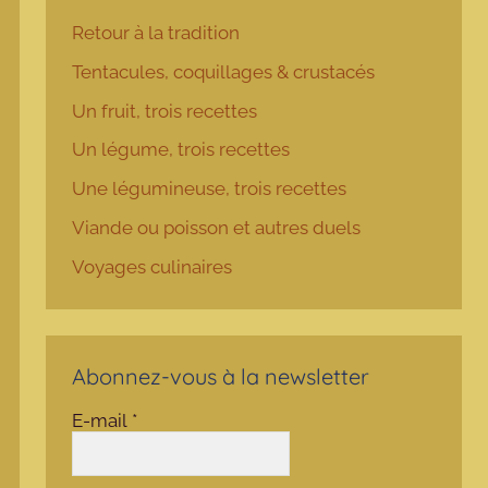
Retour à la tradition
Tentacules, coquillages & crustacés
Un fruit, trois recettes
Un légume, trois recettes
Une légumineuse, trois recettes
Viande ou poisson et autres duels
Voyages culinaires
Abonnez-vous à la newsletter
E-mail
*