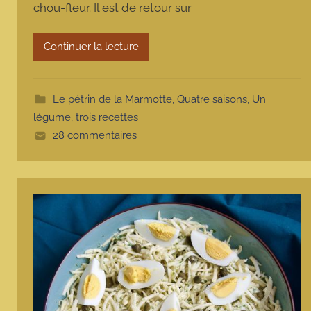
chou-fleur. Il est de retour sur
a
r
m
Continuer la lecture
o
t
t
Le pétrin de la Marmotte
,
Quatre saisons
,
Un
e
légume, trois recettes
28 commentaires