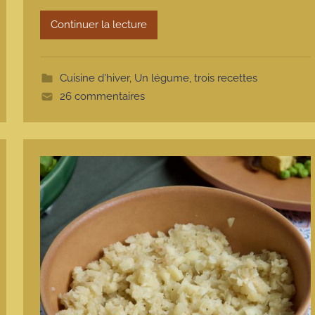
r
m
Continuer la lecture
o
t
t
Cuisine d'hiver
,
Un légume, trois recettes
e
26 commentaires