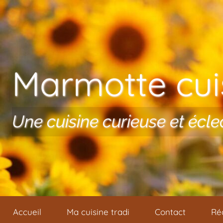
Aller au contenu
Marmotte cuis
Une cuisine curieuse et écle
Accueil
Ma cuisine tradi
Contact
Ré