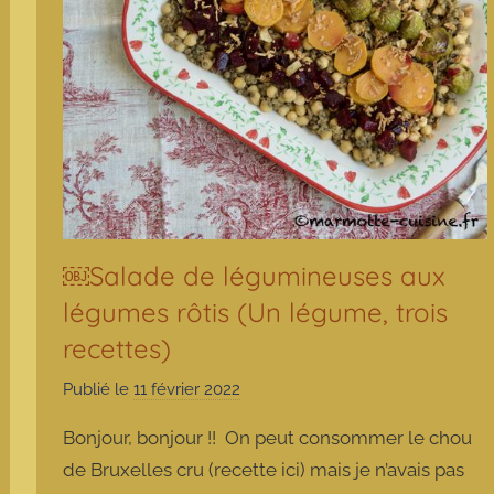
￼Salade de légumineuses aux
légumes rôtis (Un légume, trois
recettes)
Publié le
11 février 2022
p
a
Bonjour, bonjour !! On peut consommer le chou
r
de Bruxelles cru (recette ici) mais je n’avais pas
m