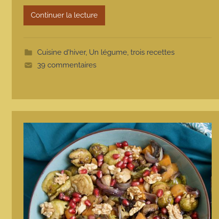
r
m
Continuer la lecture
o
t
t
Cuisine d'hiver
,
Un légume, trois recettes
e
39 commentaires