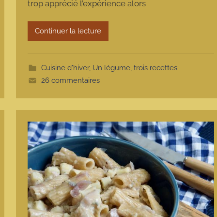
trop apprécié l’expérience alors
a
r
m
Continuer la lecture
o
t
t
Cuisine d'hiver
,
Un légume, trois recettes
e
26 commentaires