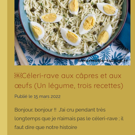
￼Céleri-rave aux câpres et aux
œufs (Un légume, trois recettes)
Publié le
15 mars 2022
p
a
Bonjour, bonjour !! J’ai cru pendant très
r
longtemps que je n’aimais pas le céleri-rave ; il
m
faut dire que notre histoire
a