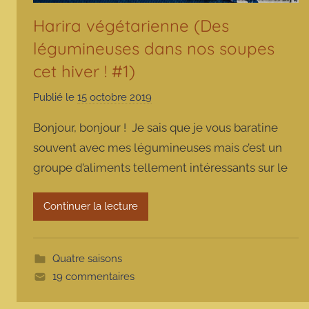
Harira végétarienne (Des
légumineuses dans nos soupes
cet hiver ! #1)
Publié le
15 octobre 2019
p
a
Bonjour, bonjour ! Je sais que je vous baratine
r
souvent avec mes légumineuses mais c’est un
m
groupe d’aliments tellement intéressants sur le
a
r
m
Continuer la lecture
o
t
t
Quatre saisons
e
19 commentaires