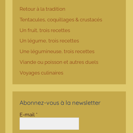
Retour à la tradition
Tentacules, coquillages & crustacés
Un fruit, trois recettes
Un légume, trois recettes
Une légumineuse, trois recettes
Viande ou poisson et autres duels
Voyages culinaires
Abonnez-vous à la newsletter
E-mail
*