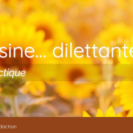
ine… dilettante
ctique
daction