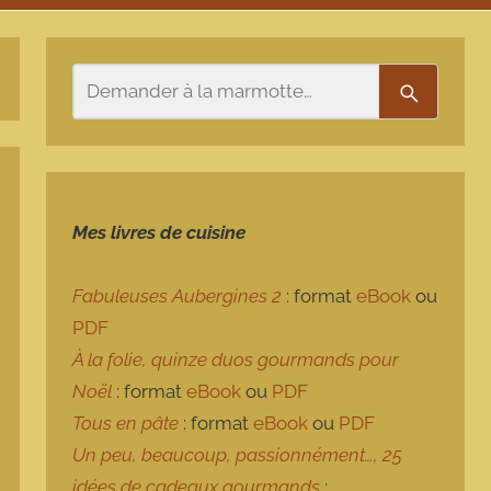
Rechercher
Recherch
Mes livres de cuisine
Fabuleuses Aubergines 2
: format
eBook
ou
PDF
À la folie, quinze duos gourmands pour
Noël
: format
eBook
ou
PDF
Tous en pâte
: format
eBook
ou
PDF
Un peu, beaucoup, passionnément…, 25
idées de cadeaux gourmands
: