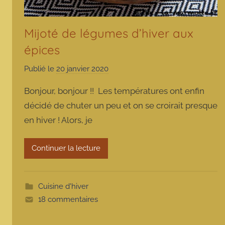
Mijoté de légumes d’hiver aux
épices
Publié le
20 janvier 2020
p
a
Bonjour, bonjour !! Les températures ont enfin
r
décidé de chuter un peu et on se croirait presque
m
en hiver ! Alors, je
a
r
m
Continuer la lecture
o
t
t
Cuisine d'hiver
e
18 commentaires