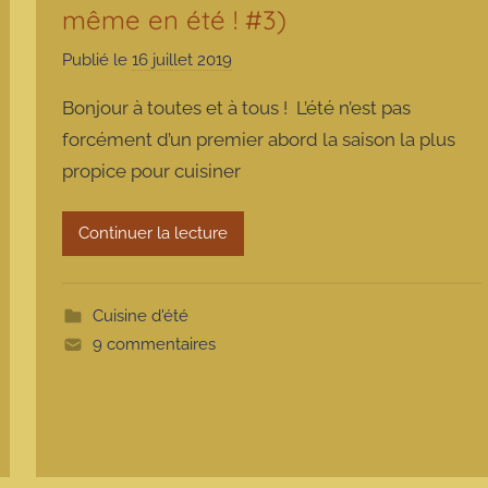
même en été ! #3)
Publié le
16 juillet 2019
p
a
Bonjour à toutes et à tous ! L’été n’est pas
r
forcément d’un premier abord la saison la plus
m
propice pour cuisiner
a
r
m
Continuer la lecture
o
t
t
Cuisine d'été
e
9 commentaires