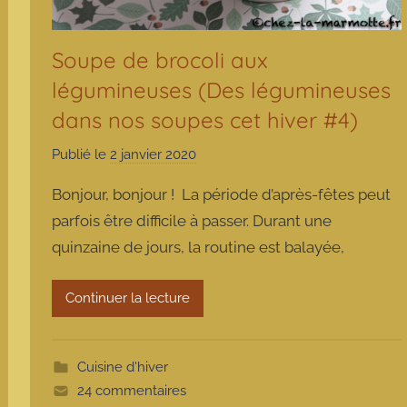
Soupe de brocoli aux
légumineuses (Des légumineuses
dans nos soupes cet hiver #4)
Publié le
2 janvier 2020
p
a
Bonjour, bonjour ! La période d’après-fêtes peut
r
parfois être difficile à passer. Durant une
m
quinzaine de jours, la routine est balayée,
a
r
m
Continuer la lecture
o
t
t
Cuisine d'hiver
e
24 commentaires