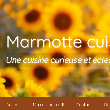
Aller au contenu
Marmotte cuis
Une cuisine curieuse et écle
Accueil
Ma cuisine tradi
Contact
Ré