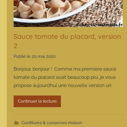
Sauce tomate du placard, version
2
Publié le
20 mai 2020
p
a
Bonjour, bonjour ! Comme ma première sauce
r
tomate du placard avait beaucoup plu, je vous
m
propose aujourd’hui une nouvelle version un
a
r
m
Continuer la lecture
o
t
t
Confitures & conserves maison