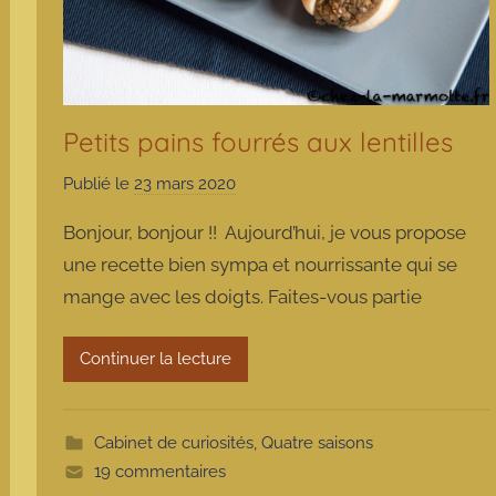
Petits pains fourrés aux lentilles
Publié le
23 mars 2020
p
a
Bonjour, bonjour !! Aujourd’hui, je vous propose
r
une recette bien sympa et nourrissante qui se
m
mange avec les doigts. Faites-vous partie
a
r
m
Continuer la lecture
o
t
t
Cabinet de curiosités
,
Quatre saisons
e
19 commentaires