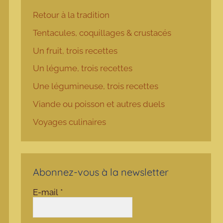
Retour à la tradition
Tentacules, coquillages & crustacés
Un fruit, trois recettes
Un légume, trois recettes
Une légumineuse, trois recettes
Viande ou poisson et autres duels
Voyages culinaires
Abonnez-vous à la newsletter
E-mail
*