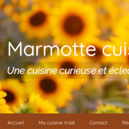
Aller au contenu
Marmotte cuis
Une cuisine curieuse et écle
Accueil
Ma cuisine tradi
Contact
Ré