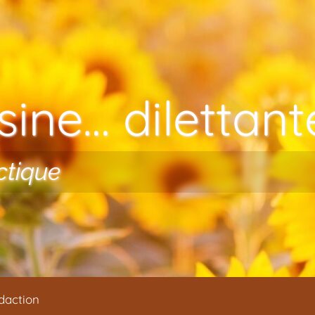
ine… dilettante
ctique
daction