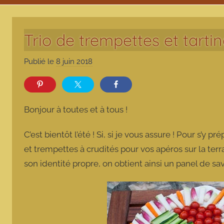
Trio de trempettes et tarti
Publié le
8 juin 2018
p
a
r
m
Bonjour à toutes et à tous !
a
r
C’est bientôt l’été ! Si, si je vous assure ! Pour s’y 
m
et trempettes à crudités pour vos apéros sur la terr
o
son identité propre, on obtient ainsi un panel de s
t
t
e