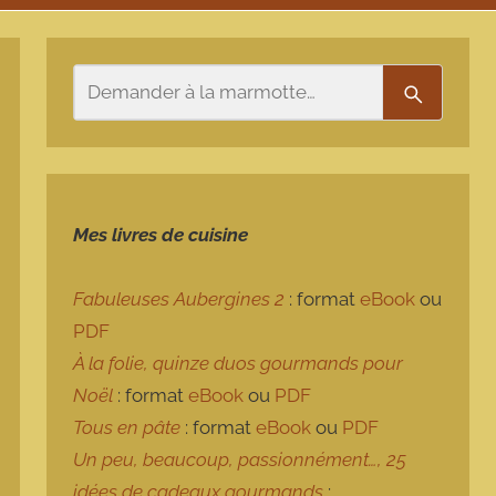
Rechercher
Recherch
Mes livres de cuisine
Fabuleuses Aubergines 2
: format
eBook
ou
PDF
À la folie, quinze duos gourmands pour
Noël
: format
eBook
ou
PDF
Tous en pâte
: format
eBook
ou
PDF
Un peu, beaucoup, passionnément…, 25
idées de cadeaux gourmands
: