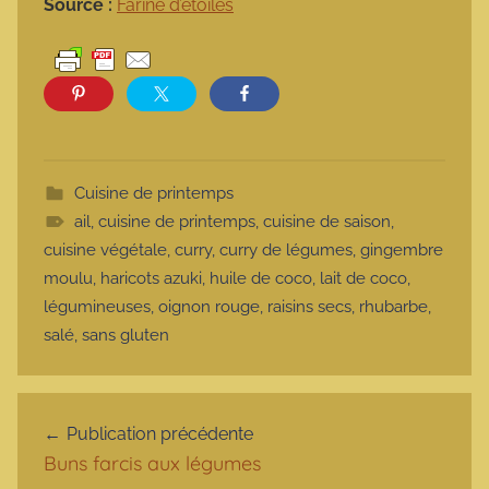
Source :
Farine d’étoiles
Cuisine de printemps
ail
,
cuisine de printemps
,
cuisine de saison
,
cuisine végétale
,
curry
,
curry de légumes
,
gingembre
moulu
,
haricots azuki
,
huile de coco
,
lait de coco
,
légumineuses
,
oignon rouge
,
raisins secs
,
rhubarbe
,
salé
,
sans gluten
Navigation de l’article
Publication précédente
Buns farcis aux légumes