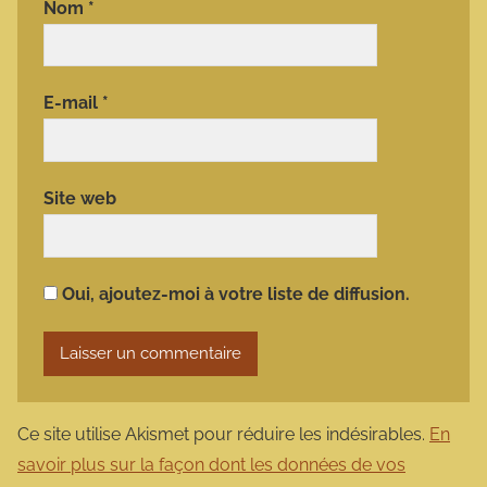
Nom
*
E-mail
*
Site web
Oui, ajoutez-moi à votre liste de diffusion.
Ce site utilise Akismet pour réduire les indésirables.
En
savoir plus sur la façon dont les données de vos