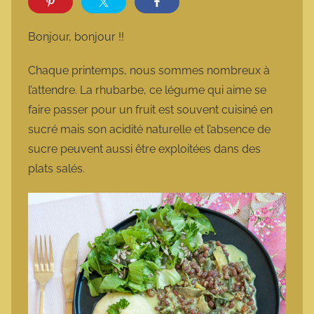
r
m
Bonjour, bonjour !!
a
r
Chaque printemps, nous sommes nombreux à
m
l’attendre. La rhubarbe, ce légume qui aime se
o
faire passer pour un fruit est souvent cuisiné en
t
sucré mais son acidité naturelle et l’absence de
t
sucre peuvent aussi être exploitées dans des
e
plats salés.