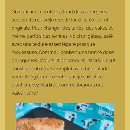
a
r
On continue à profiter à fond des aubergines
m
avec cette nouvelle recette facile à réaliser et
o
originale. Pour changer des tartes, des cakes et
t
même parfois des terrines, voici un gâteau salé
t
avec une texture assez légère presque
e
mousseuse. Comme il contient une bonne dose
de légumes, d’œufs et de produits laitiers, il peut
constituer un repas complet avec une salade
verte. Il s’agit d’une recette que je suis allée
piocher chez Martine, comme toujours une
valeur sûre !