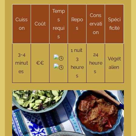
Temp
Cons
Cuiss
s
Repo
Spéci
Coût
ervati
on
requi
s
ficité
on
s
1 nuit
3-4
24
3
Végét
minut
€€
heure
heure
alien
es
s
s