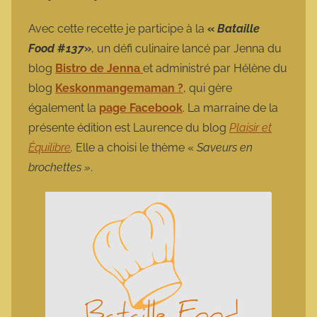
a
r
Avec cette recette je participe à la
«
Bataille
m
Food
#
137
»
, un défi culinaire lancé par Jenna du
o
blog
Bistro de Jenna
et administré par Hélène du
t
blog
Keskonmangemaman ?
, qui gère
t
également la
page Facebook
. La marraine de la
e
présente édition est Laurence du blog
Plaisir et
Équilibre
.
Elle a choisi le thème «
Saveurs en
brochettes »
.