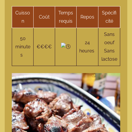
Cuisso
Temps
Spécifi
Coût
Repos
n
requis
cité
Sans
50
24
oeuf
minute
€€€€
heures
Sans
s
lactose