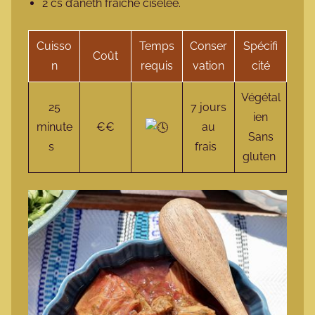
2 cs d’aneth fraîche ciselée.
Cuisso
Temps
Conser
Spécifi
Coût
n
requis
vation
cité
Végétal
25
7 jours
ien
minute
€€
au
Sans
s
frais
gluten