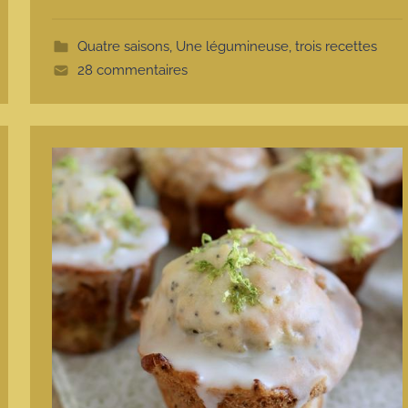
t
t
Quatre saisons
,
Une légumineuse, trois recettes
e
28 commentaires