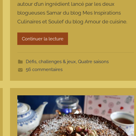
autour d’un ingrédient lancé par les deux
m
blogueuses Samar du blog Mes Inspirations
a
Culinaires et Soulef du blog Amour de cuisine.
r
m
o
Continuer la lecture
t
t
e
Défis, challenges & jeux
,
Quatre saisons
56 commentaires