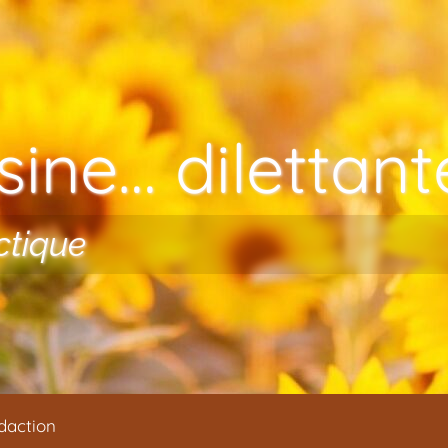
ine… dilettante
ctique
daction