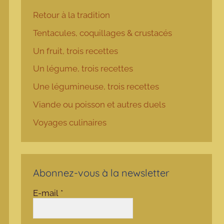
Retour à la tradition
Tentacules, coquillages & crustacés
Un fruit, trois recettes
Un légume, trois recettes
Une légumineuse, trois recettes
Viande ou poisson et autres duels
Voyages culinaires
Abonnez-vous à la newsletter
E-mail
*