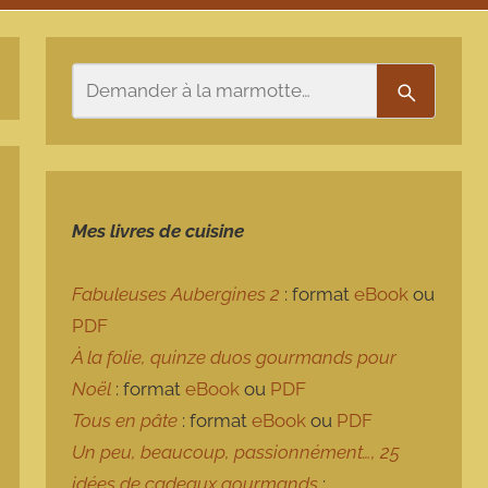
Rechercher
Recherch
Mes livres de cuisine
Fabuleuses Aubergines 2
: format
eBook
ou
PDF
À la folie, quinze duos gourmands pour
Noël
: format
eBook
ou
PDF
Tous en pâte
: format
eBook
ou
PDF
Un peu, beaucoup, passionnément…, 25
idées de cadeaux gourmands
: