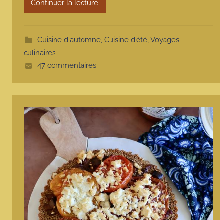
Continuer la lecture
t
t
e
Cuisine d'automne
,
Cuisine d'été
,
Voyages
culinaires
47 commentaires