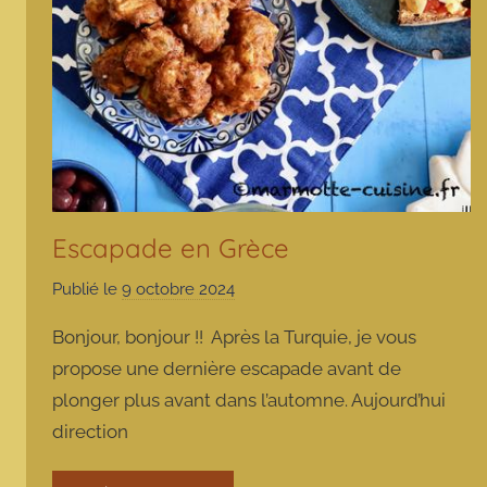
Escapade en Grèce
Publié le
9 octobre 2024
p
a
Bonjour, bonjour !! Après la Turquie, je vous
r
propose une dernière escapade avant de
m
plonger plus avant dans l’automne. Aujourd’hui
a
direction
r
m
o