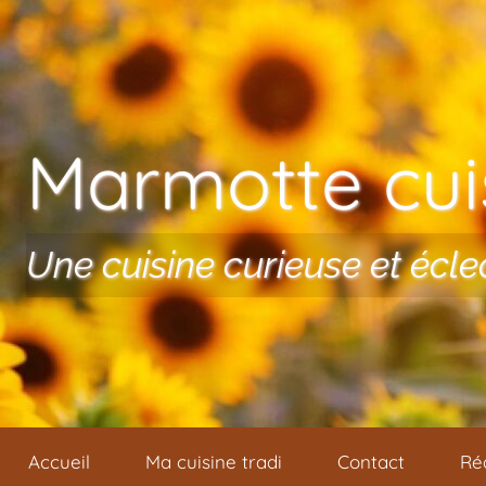
Aller au contenu
Marmotte cuis
Une cuisine curieuse et écle
Accueil
Ma cuisine tradi
Contact
Ré