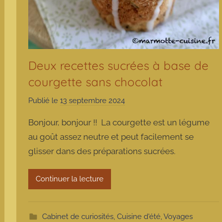
Deux recettes sucrées à base de
courgette sans chocolat
Publié le
13 septembre 2024
p
a
Bonjour, bonjour !! La courgette est un légume
r
au goût assez neutre et peut facilement se
m
glisser dans des préparations sucrées.
a
r
m
Continuer la lecture
o
t
t
Cabinet de curiosités
,
Cuisine d'été
,
Voyages