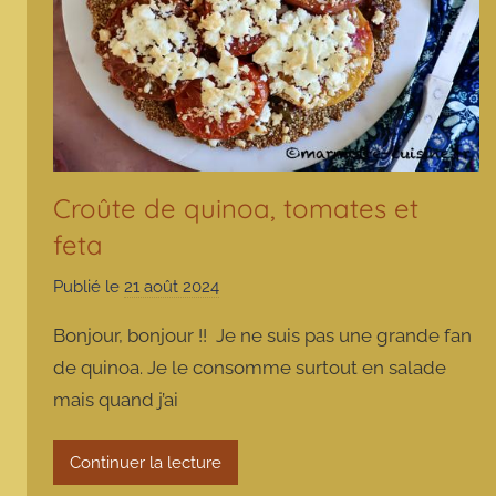
Croûte de quinoa, tomates et
feta
Publié le
21 août 2024
p
a
Bonjour, bonjour !! Je ne suis pas une grande fan
r
de quinoa. Je le consomme surtout en salade
m
mais quand j’ai
a
r
m
Continuer la lecture
o