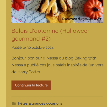
Balais d’automne (Halloween
gourmand #2)
Publié le
30 octobre 2024
p
a
Bonjour, bonjour !! Nessa du blog Baking with
r
Nessa a publié ces jolis balais inspirés de l’univers
m
de Harry Potter.
a
r
m
Continuer la lecture
o
t
t
Fêtes & grandes occasions