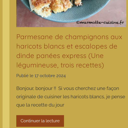
Parmesane de champignons aux
haricots blancs et escalopes de
dinde panées express (Une
légumineuse, trois recettes)
Publié le
17 octobre 2024
p
a
Bonjour, bonjour !! Si vous cherchez une façon
r
originale de cuisiner les haricots blancs, je pense
m
que la recette du jour
a
r
m
Continuer la lecture
o