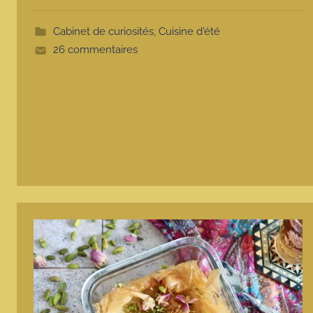
t
t
Cabinet de curiosités
,
Cuisine d'été
e
26 commentaires