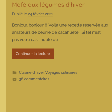
Mafé aux légumes d’hiver
Publié le
24 février 2021
p
a
Bonjour, bonjour !! Voilà une recette réservée aux
r
amateurs de beurre de cacahuète ! Si tel n’est
m
pas votre cas, inutile de
a
r
m
Continuer la lecture
o
t
t
Cuisine d'hiver
,
Voyages culinaires
e
38 commentaires