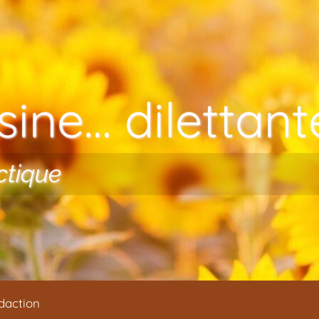
ine… dilettante
ctique
daction