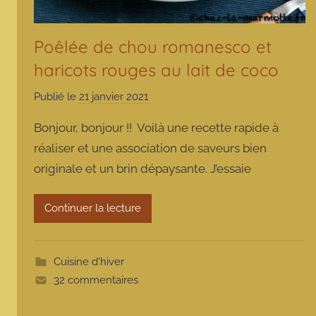
Poêlée de chou romanesco et
haricots rouges au lait de coco
Publié le
21 janvier 2021
p
a
Bonjour, bonjour !! Voilà une recette rapide à
r
réaliser et une association de saveurs bien
m
originale et un brin dépaysante. J’essaie
a
r
m
Continuer la lecture
o
t
t
Cuisine d'hiver
e
32 commentaires