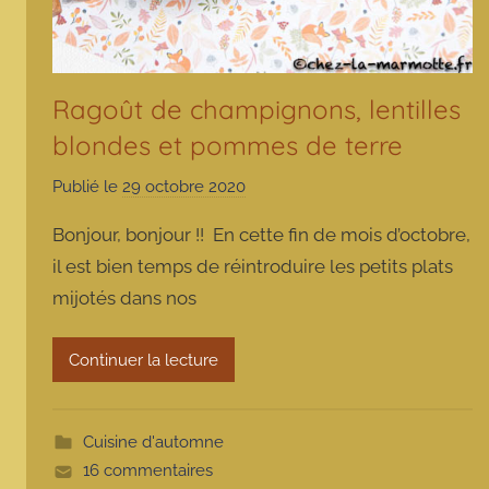
Ragoût de champignons, lentilles
blondes et pommes de terre
Publié le
29 octobre 2020
p
a
Bonjour, bonjour !! En cette fin de mois d’octobre,
r
il est bien temps de réintroduire les petits plats
m
mijotés dans nos
a
r
m
Continuer la lecture
o
t
t
Cuisine d'automne
e
16 commentaires