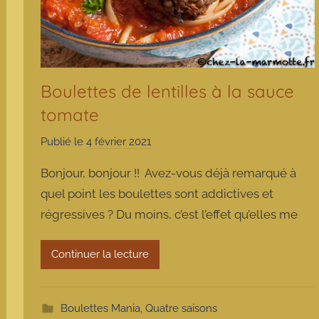
Boulettes de lentilles à la sauce
tomate
Publié le
4 février 2021
p
a
Bonjour, bonjour !! Avez-vous déjà remarqué à
r
quel point les boulettes sont addictives et
m
régressives ? Du moins, c’est l’effet qu’elles me
a
r
m
Continuer la lecture
o
t
t
Boulettes Mania
,
Quatre saisons