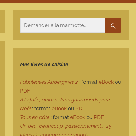
Rechercher
Recherch
Mes livres de cuisine
Fabuleuses Aubergines 2
: format
eBook
ou
PDF
À la folie, quinze duos gourmands pour
Noël
: format
eBook
ou
PDF
Tous en pâte
: format
eBook
ou
PDF
Un peu, beaucoup, passionnément…, 25
idées de cadeaux gourmands
: