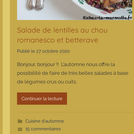
Salade de lentilles au chou
romanesco et betterave
Publié le
27 octobre 2020
p
a
Bonjour, bonjour !! L’automne nous offre la
r
possibilité de faire de très belles salades à base
m
de légumes crus ou cuits.
a
r
m
Continuer la lecture
o
t
t
Cuisine d'automne
e
15 commentaires