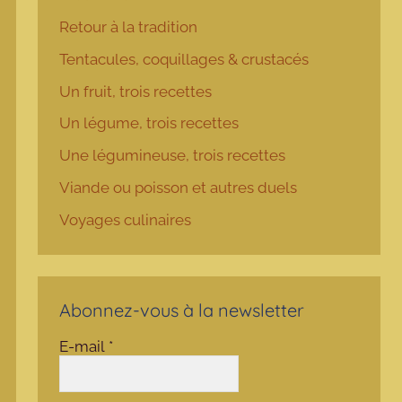
Retour à la tradition
Tentacules, coquillages & crustacés
Un fruit, trois recettes
Un légume, trois recettes
Une légumineuse, trois recettes
Viande ou poisson et autres duels
Voyages culinaires
Abonnez-vous à la newsletter
E-mail
*