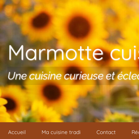
Aller au contenu
Marmotte cuis
Une cuisine curieuse et écle
Accueil
Ma cuisine tradi
Contact
Ré