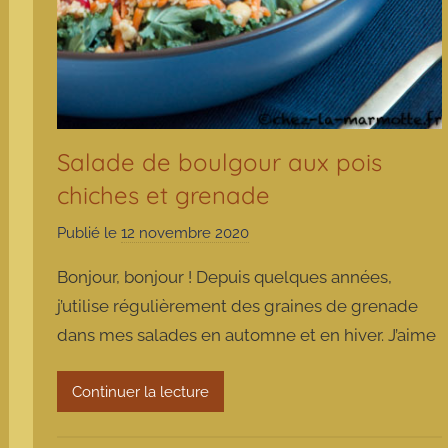
Salade de boulgour aux pois
chiches et grenade
Publié le
12 novembre 2020
p
a
Bonjour, bonjour ! Depuis quelques années,
r
j’utilise régulièrement des graines de grenade
m
dans mes salades en automne et en hiver. J’aime
a
r
m
Continuer la lecture
o
t