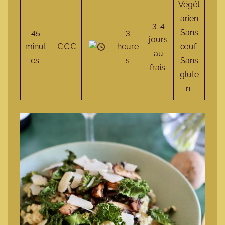
Végét
arien
3-4
45
3
Sans
jours
minut
€€€
heure
œuf
au
es
s
Sans
frais
glute
n