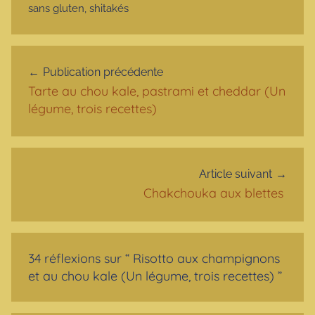
sans gluten
,
shitakés
Navigation de l’article
Publication précédente
Tarte au chou kale, pastrami et cheddar (Un
légume, trois recettes)
Article suivant
Chakchouka aux blettes
34 réflexions sur “
Risotto aux champignons
et au chou kale (Un légume, trois recettes)
”