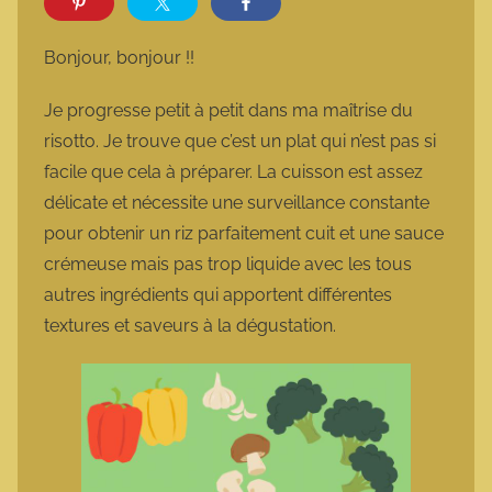
r
m
Bonjour, bonjour !!
a
r
Je progresse petit à petit dans ma maîtrise du
m
risotto. Je trouve que c’est un plat qui n’est pas si
o
facile que cela à préparer. La cuisson est assez
t
délicate et nécessite une surveillance constante
t
pour obtenir un riz parfaitement cuit et une sauce
e
crémeuse mais pas trop liquide avec les tous
autres ingrédients qui apportent différentes
textures et saveurs à la dégustation.