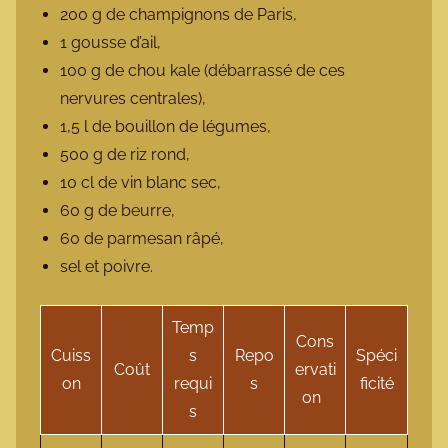
200 g de champignons de Paris,
1 gousse d’ail,
100 g de chou kale (débarrassé de ces
nervures centrales),
1,5 l de bouillon de légumes,
500 g de riz rond,
10 cl de vin blanc sec,
60 g de beurre,
60 de parmesan râpé,
sel et poivre.
Temp
Cons
Cuiss
s
Repo
Spéci
Coût
ervati
on
requi
s
ficité
on
s